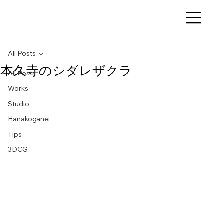
All Posts
本久寺のシダレザクラ
All Posts
Works
Studio
Hanakoganei
Tips
3DCG