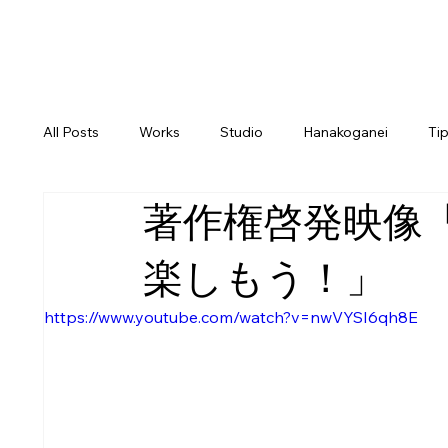
All Posts
Works
Studio
Hanakoganei
Ti
著作権啓発映像
楽しもう！」
https://www.youtube.com/watch?v=nwVYSI6qh8E